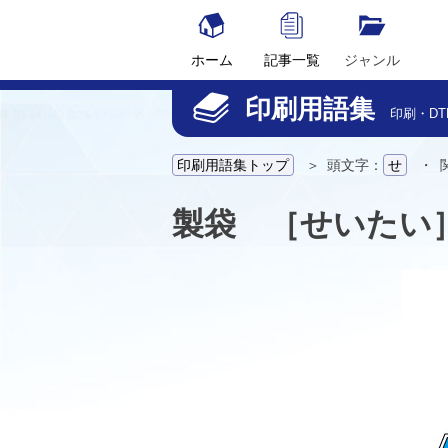
Skip
to
content
ホーム
記事一覧
ジャンル
Illustrator
InDesign
Illustratorスク
InDesignスクリ
Photoshopス
印刷用語集
DTPソフトの使い方
スクリプト紹介
サービス紹介
コラム
印刷用語集
印刷・D
印刷用語集トップ
＞ 頭文字：
せ
・ 
製袋 ［せいたい