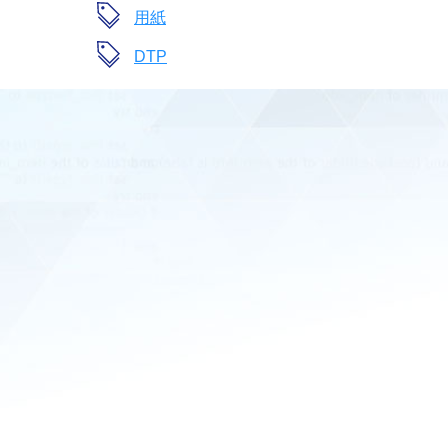
用紙
DTP