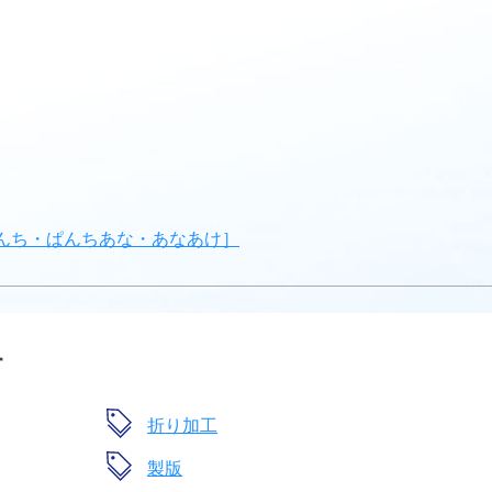
んち・ぱんちあな・あなあけ］
す
折り加工
製版