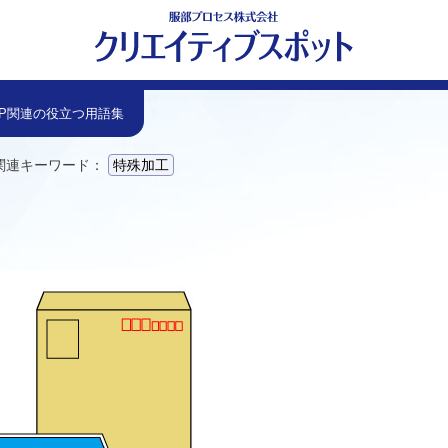
リプト
プト
クリプト
TP関連の役立つ用語集
関連キーワード：
特殊加工
］