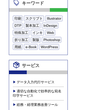
キーワード
印刷
スクリプト
Illustrator
DTP
製本加工
InDesign
特殊加工
インキ
Web
折り加工
製版
Photoshop
用紙
e-Book
WordPress
サービス
データ入力代行サービス
適切な自動化で効率的な宛名
印字サービス
総務・経理業務改善ツール