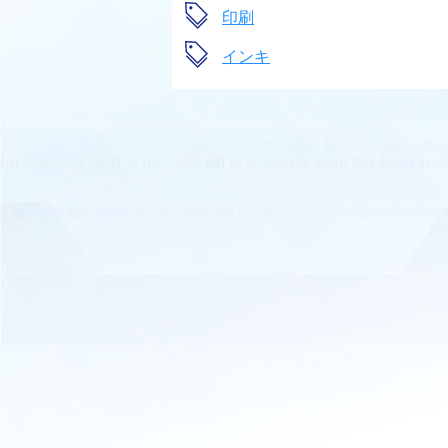
印刷
インキ