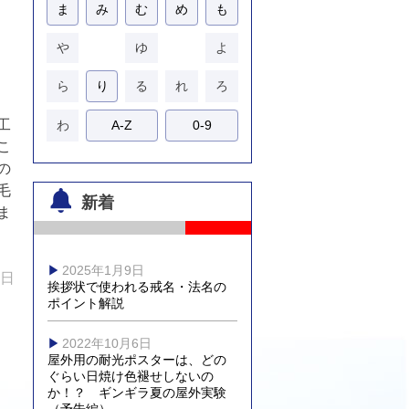
ま
み
む
め
も
や
ゆ
よ
ら
り
る
れ
ろ
工
わ
A-Z
0-9
こ
の
毛
新着
ま
2025年1月9日
0日
挨拶状で使われる戒名・法名の
ポイント解説
2022年10月6日
屋外用の耐光ポスターは、どの
ぐらい日焼け色褪せしないの
か！？ ギンギラ夏の屋外実験