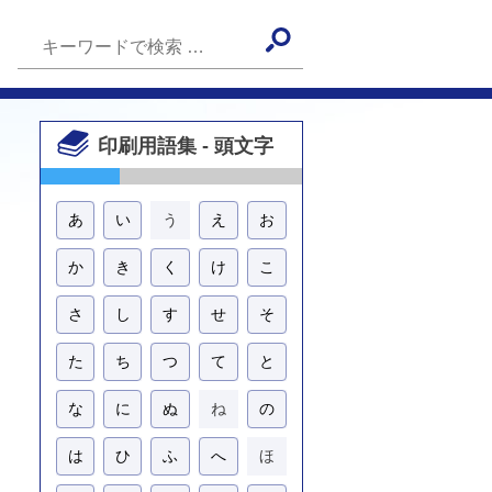
印刷用語集 - 頭文字
あ
い
う
え
お
か
き
く
け
こ
さ
し
す
せ
そ
た
ち
つ
て
と
な
に
ぬ
ね
の
は
ひ
ふ
へ
ほ