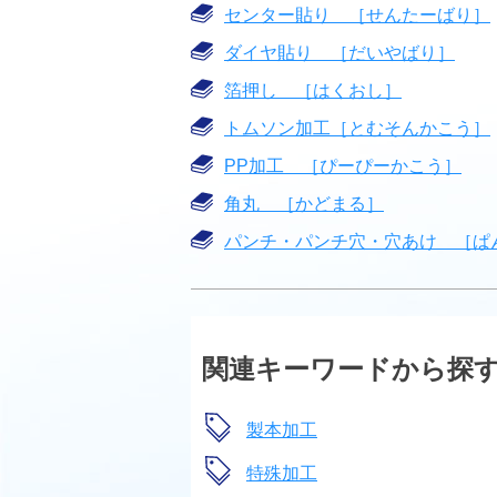
センター貼り ［せんたーばり］
ダイヤ貼り ［だいやばり］
箔押し ［はくおし］
トムソン加工［とむそんかこう］
PP加工 ［ぴーぴーかこう］
角丸 ［かどまる］
パンチ・パンチ穴・穴あけ ［ぱ
関連キーワードから探
製本加工
特殊加工