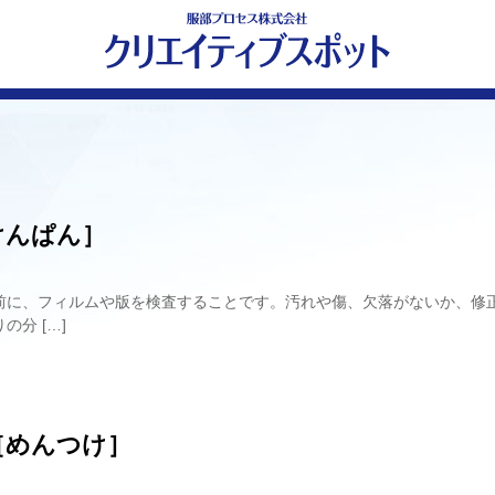
リプト
プト
クリプト
けんぱん］
前に、フィルムや版を検査することです。汚れや傷、欠落がないか、修
の分 […]
［めんつけ］