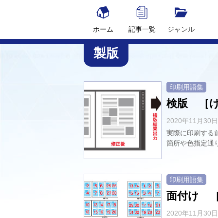
Skip
to
content
ホーム
記事一覧
ジャンル
Illustrator
InDesign
Illustratorスク
InDesignスクリ
Photoshopス
印刷用語集
DTPソフトの使い方
スクリプト紹介
サービス紹介
コラム
製版
印刷用語集
検版 ［
2020年11月30日
実際に印刷する
箇所や色指定通り
印刷用語集
面付け 
2020年11月30日