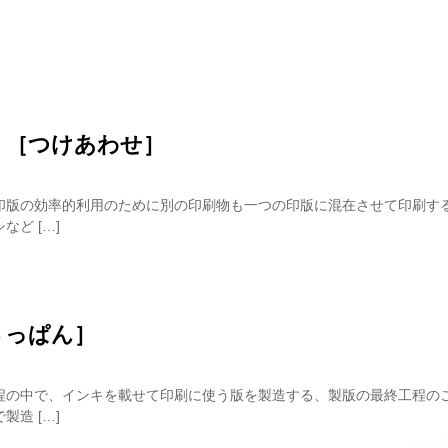
 ［つけあわせ］
印版の効率的利用のために別の印刷物も一つの印版に混在させて印刷す
など […]
さっぱん］
程の中で、インキを載せて印刷に使う版を製造する、製版の最終工程の
製造 […]