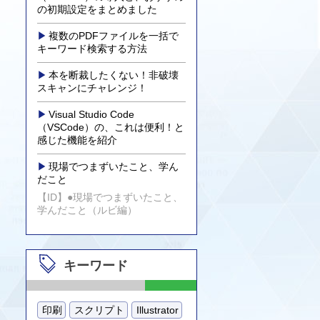
の初期設定をまとめました
複数のPDFファイルを一括で
キーワード検索する方法
本を断裁したくない！非破壊
スキャンにチャレンジ！
Visual Studio Code
（VSCode）の、これは便利！と
感じた機能を紹介
現場でつまずいたこと、学ん
だこと
【ID】●現場でつまずいたこと、
学んだこと（ルビ編）
キーワード
印刷
スクリプト
Illustrator